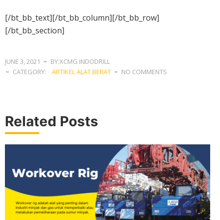
[/bt_bb_text][/bt_bb_column][/bt_bb_row]
[/bt_bb_section]
JUNE 3, 2021
BY:XCMG INDODRILL
CATEGORY:
ARTIKEL ALAT BERAT
NO COMMENTS
Related Posts