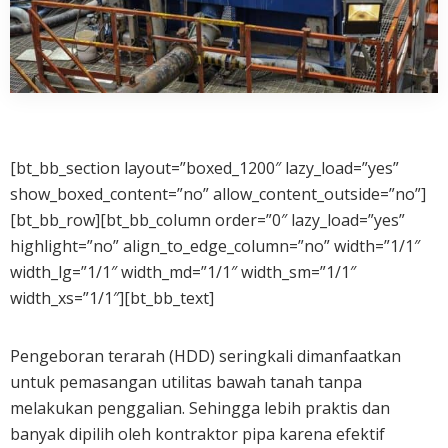
[bt_bb_section layout=”boxed_1200″ lazy_load=”yes”
show_boxed_content=”no” allow_content_outside=”no”]
[bt_bb_row][bt_bb_column order=”0″ lazy_load=”yes”
highlight=”no” align_to_edge_column=”no” width=”1/1″
width_lg=”1/1″ width_md=”1/1″ width_sm=”1/1″
width_xs=”1/1″][bt_bb_text]
Pengeboran terarah (HDD) seringkali dimanfaatkan
untuk pemasangan utilitas bawah tanah tanpa
melakukan penggalian. Sehingga lebih praktis dan
banyak dipilih oleh kontraktor pipa karena efektif