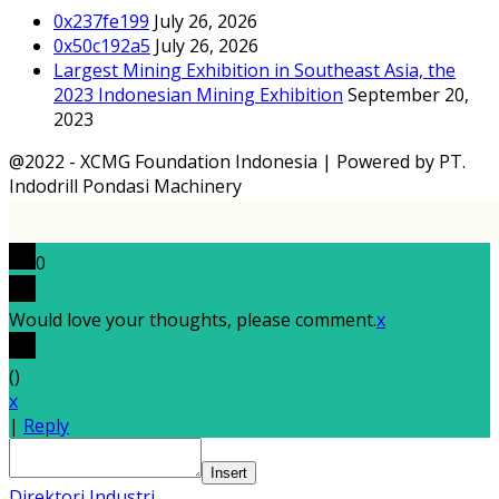
0x237fe199
July 26, 2026
0x50c192a5
July 26, 2026
Largest Mining Exhibition in Southeast Asia, the
2023 Indonesian Mining Exhibition
September 20,
2023
@2022 - XCMG Foundation Indonesia | Powered by PT.
Indodrill Pondasi Machinery
0
Would love your thoughts, please comment.
x
(
)
x
|
Reply
Insert
Direktori Industri