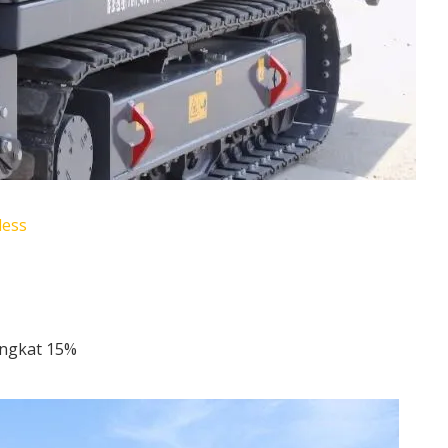
less
ingkat 15%