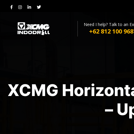
Need I help? Talk to an E
+62 812 100 968
XCMG Horizontal
– U