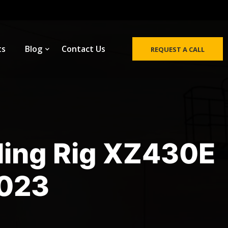
ts
Blog
Contact Us
REQUEST A CALL
lling Rig XZ430E
2023