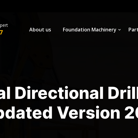
xpert
About us
Foundation Machinery
Par
7
 Directional Dri
pdated Version 