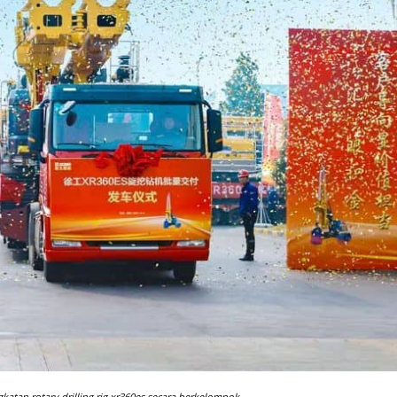
katan rotary drilling rig xr360es secara berkelompok