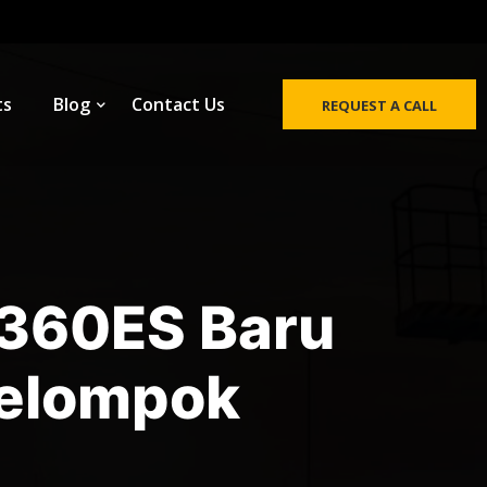
ts
Blog
Contact Us
REQUEST A CALL
R360ES Baru
kelompok