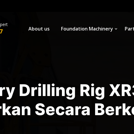
xpert
About us
Foundation Machinery
Par
7
y Drilling Rig X
rkan Secara Ber