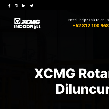
Need I help? Talk to an E
+62 812 100 968
XCMG Rotar
Diluncu