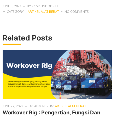
JUNE 3, 2021
BY:XCMG INDODRILL
CATEGORY:
ARTIKEL ALAT BERAT
NO COMMENTS
Related Posts
JUNE 22, 2023
BY: ADMIN
IN:
ARTIKEL ALAT BERAT
Workover Rig : Pengertian, Fungsi Dan