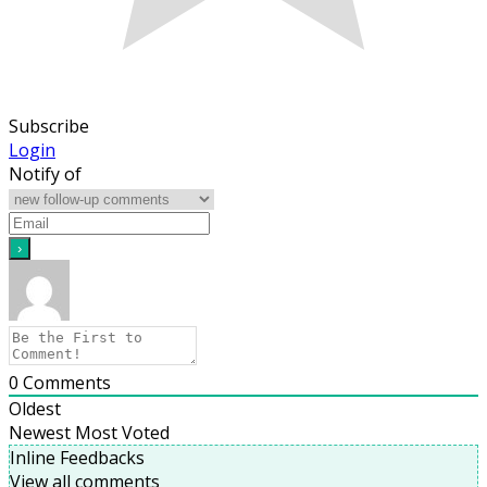
Subscribe
Login
Notify of
0
Comments
Oldest
Newest
Most Voted
Inline Feedbacks
View all comments